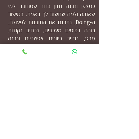
כמצפן ונבנה חזון ברור שמחובר למי
שאת.ה ולמה שחשוב לך באמת. במישור
ה-Doing, נתרגם את התובנות לפעולה,
נזהה דפוסים מעכבים, נרחיב נקודות
מבט, נגדיר כיוונים אפשריים ונבנה
צעדים פרקטיים שמקדמים תנועה
אמיתית ביומיום.
המטרה היא לא רק שינוי נקודתי, אלא
תהליך עמוק שמחבר בין זהות, בחירה
ופעולה המאפשר לך להתקדם מתוך
בהירות, חיבור פנימי ומשמעות.
מוזמנים להשאיר פרטים ונחזור אליכם בהקדם