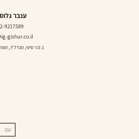
ענבר גלוס
2-9217589
ig-gishur.co.il
ב.ס.ר סיטי, מגדל Y , תוצרת הארץ 3 פ"ת